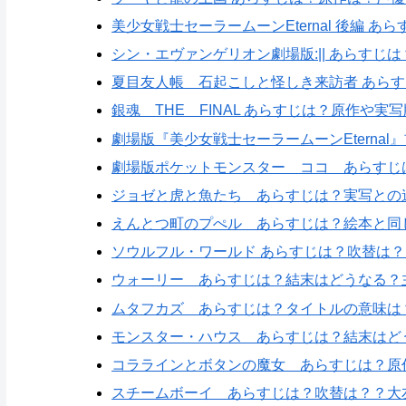
美少女戦士セーラームーンEternal 後編 
シン・エヴァンゲリオン劇場版:|| あらすじ
夏目友人帳 石起こしと怪しき来訪者 あら
銀魂 THE FINAL あらすじは？原作や
劇場版『美少女戦士セーラームーンEternal
劇場版ポケットモンスター ココ あらすじ
ジョゼと虎と魚たち あらすじは？実写との
えんとつ町のプぺル あらすじは？絵本と同
ソウルフル・ワールド あらすじは？吹替は？
ウォーリー あらすじは？結末はどうなる？
ムタフカズ あらすじは？タイトルの意味は
モンスター・ハウス あらすじは？結末はど
コララインとボタンの魔女 あらすじは？原
スチームボーイ あらすじは？吹替は？？大友