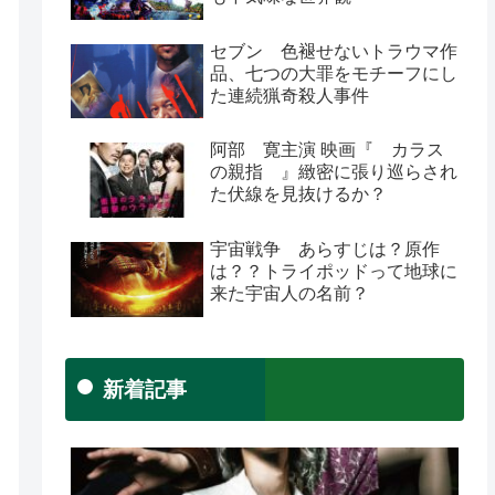
セブン 色褪せないトラウマ作
品、七つの大罪をモチーフにし
た連続猟奇殺人事件
阿部 寛主演 映画『 カラス
の親指 』緻密に張り巡らされ
た伏線を見抜けるか？
宇宙戦争 あらすじは？原作
は？？トライポッドって地球に
来た宇宙人の名前？
新着記事