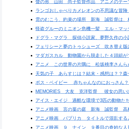
聲の形 山田 尚子監督作品 アニメのテー
ランゴおしゃべりカメレオンの不思議な冒険
雲のむこう、約束の場所 新海 誠監督は、
怪盗グルーのミニオン危機一髪 エル・マッ
ドグラ・マグラ 探偵小説家、夢野久作の小
フェリシーと夢のトゥシューズ 吹き替え版
マダガスカル 動物園から脱走した４頭組が
アニメ この世界の片隅に 松坂桃李さんら
天気の子 あらすじは？結末・感想は？？森
ボス・ベイビー 赤ちゃんなのにおっさん？
MEMORIES 大友 克洋監督 彼女の思
アイス・エイジ 過酷な環境で3匹の動物た
アニメ映画 言の葉の庭 新海 誠監督 高
アニメ映画 パプリカ タイトルで混乱する
アニメ映画 ９ ナイン ９番目の奇妙な人