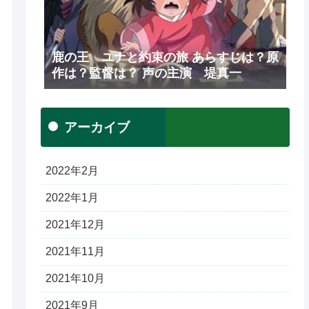
鹿の王 ユナと約束の旅 あらすじは？原
作は？監督は？ 声の主演 堤真一
アーカイブ
2022年2月
2022年1月
2021年12月
2021年11月
2021年10月
2021年9月