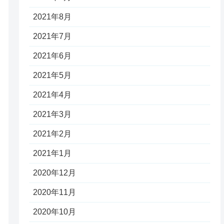
2021年8月
2021年7月
2021年6月
2021年5月
2021年4月
2021年3月
2021年2月
2021年1月
2020年12月
2020年11月
2020年10月