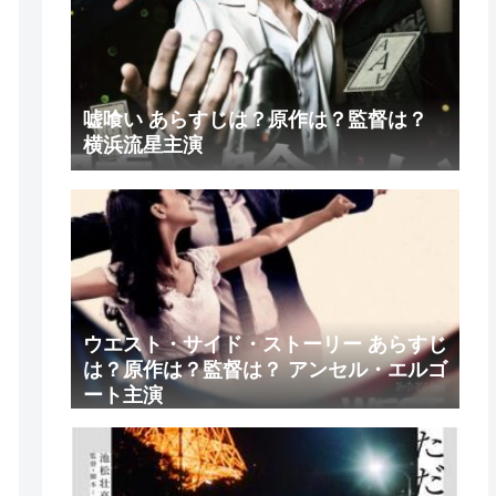
嘘喰い あらすじは？原作は？監督は？
横浜流星主演
ウエスト・サイド・ストーリー あらすじ
は？原作は？監督は？ アンセル・エルゴ
ート主演