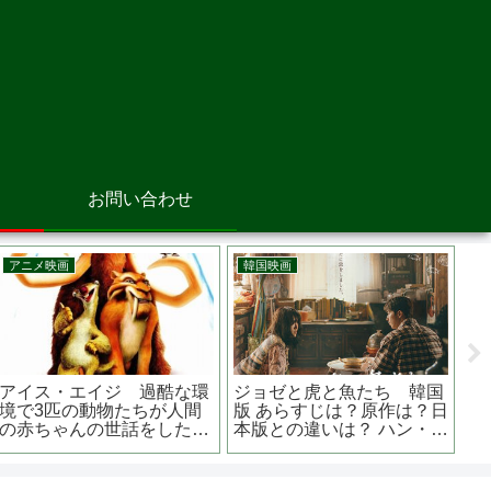
お問い合わせ
洋画
邦画
ア
セブン 色褪せないトラウ
痛くない死に方~在宅医と
機
マ作品、七つの大罪をモチ
患者と家族の物語~あらす
t
ーフにした連続猟奇殺人事
じは？原作は？監督 高橋
原
件
伴明