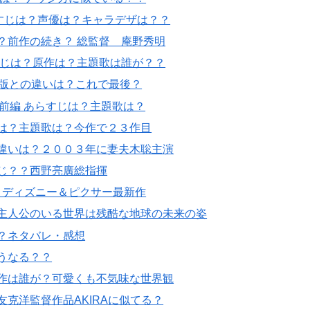
あらすじは？声優は？キャラデザは？？
は？前作の続き？ 総監督 庵野秀明
すじは？原作は？主題歌は誰が？？
実写版との違いは？これで最後？
』前編 あらすじは？主題歌は？
は？主題歌は？今作で２３作目
違いは？２００３年に妻夫木聡主演
じ？？西野亮廣総指揮
 ディズニー＆ピクサー最新作
主人公のいる世界は残酷な地球の未来の姿
？ネタバレ・感想
うなる？？
作は誰が？可愛くも不気味な世界観
克洋監督作品AKIRAに似てる？