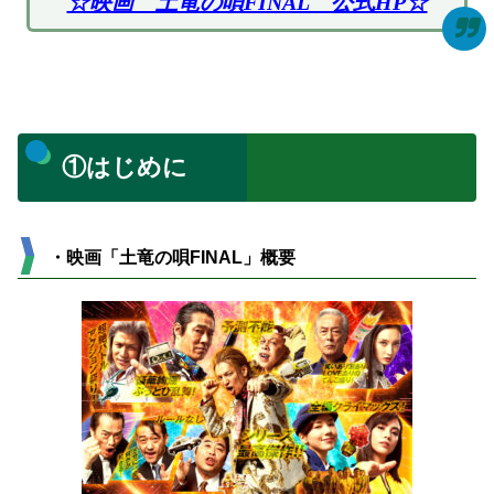
☆映画 土竜の唄FINAL 公式HP☆
①はじめに
・映画「土竜の唄FINAL」概要