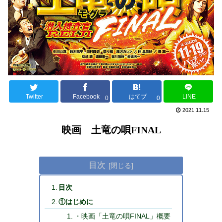
Twitter
Facebook
はてブ
LINE
0
0
2021.11.15
映画 土竜の唄FINAL
目次
目次
①はじめに
・映画「土竜の唄FINAL」概要