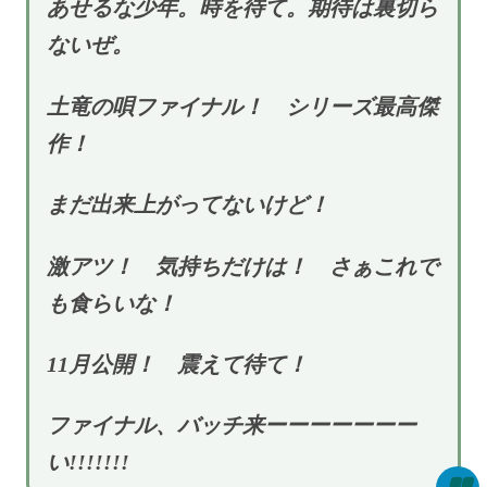
あせるな少年。時を待て。期待は裏切ら
ないぜ。
土竜の唄ファイナル！ シリーズ最高傑
作！
まだ出来上がってないけど！
激アツ！ 気持ちだけは！ さぁこれで
も食らいな！
11月公開！ 震えて待て！
ファイナル、バッチ来ーーーーーーー
い!!!!!!!