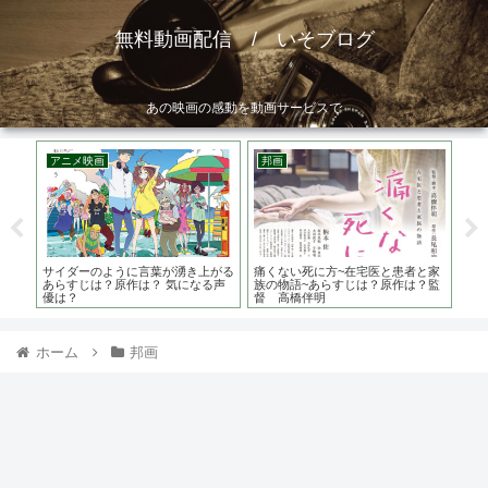
無料動画配信 / いそブログ
あの映画の感動を動画サービスで
アニメ映画
邦画
ア
主演
サイダーのように言葉が湧き上がる
痛くない死に方~在宅医と患者と家
そ
あらすじは？原作は？ 気になる声
族の物語~あらすじは？原作は？監
ワリ
優は？
督 高橋伴明
者
ホーム
邦画