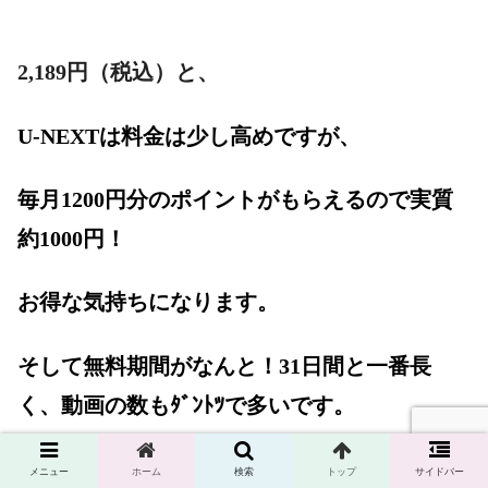
2,189
円（税込）と、
U-NEXTは料金は少し高めですが、
毎月1200円分のポイントがもらえるので実質
約1000円！
お得な気持ちになります。
そして無料期間がなんと！31日間と一番長
く、動画の数もﾀﾞﾝﾄﾂで多いです。
31日間以内に解約すれば料金も一切かかりま
メニュー
ホーム
検索
トップ
サイドバー