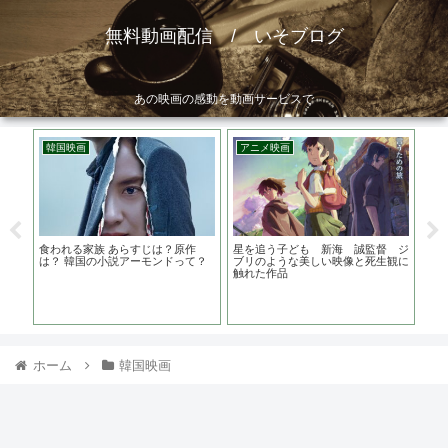
無料動画配信 / いそブログ
あの映画の感動を動画サービスで
アニメ映画
韓国映画
邦画
を追う子ども 新海 誠監督 ジ
夏時間 あらすじは？キャストは？
ちょっと思い
リのような美しい映像と死生観に
監督は？ 釜山国際映画祭４部門受
は？監督は？
れた作品
賞作品
池松壮亮主演
ホーム
韓国映画