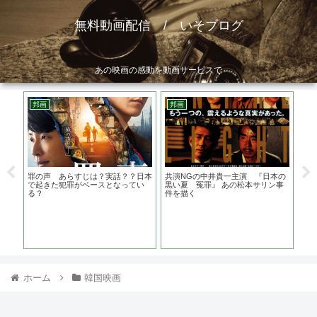
無料動画配信 / いそブログ
あの映画の感動を動画サービスで
邦画
邦画
ア
ト
罪の声 あらすじは？実話？？日本
共演NGの中井貴一主演 『日本の
サ
？？
で起きた犯罪がベースとなってい
黒い夏 冤罪』 あの松本サリン事
あら
る？
件を描く
優
ホーム
韓国映画