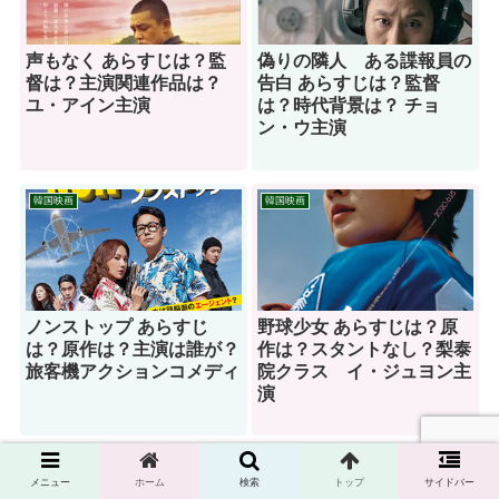
声もなく あらすじは？監
偽りの隣人 ある諜報員の
督は？主演関連作品は？
告白 あらすじは？監督
ユ・アイン主演
は？時代背景は？ チョ
ン・ウ主演
韓国映画
韓国映画
ノンストップ あらすじ
野球少女 あらすじは？原
は？原作は？主演は誰が？
作は？スタントなし？梨泰
旅客機アクションコメディ
院クラス イ・ジュヨン主
演
韓国映画
韓国映画
メニュー
ホーム
検索
トップ
サイドバー