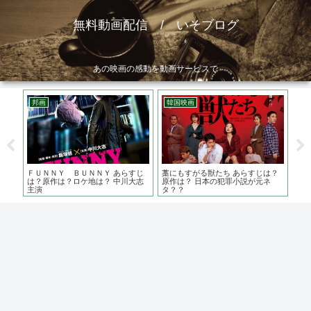
無料動画配信 / いそブログ
あの映画の感動を動画サービスで
邦画
韓国映画
洋
？原
ＦＵＮＮＹ ＢＵＮＮＹ あらすじ
藁にもすがる獣たち あらすじは？
シン
てい
は？原作は？ロケ地は？ 中川大志
原作は？ 日本の犯罪小説が元ネ
は
主演
タ？？
ベ