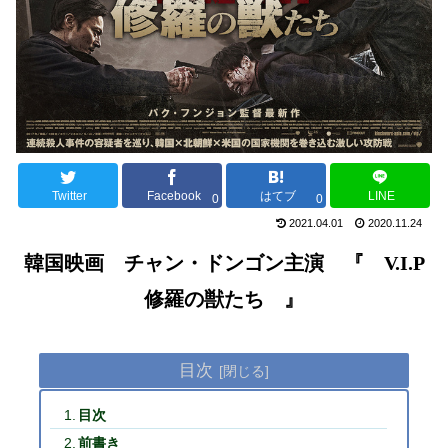
Twitter
Facebook
はてブ
LINE
0
0
2021.04.01
2020.11.24
韓国
映画 チャン・ドンゴン主演
『
V.I.P
修羅の獣たち
』
目次
目次
前書き