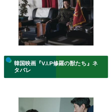
韓国映画『V.I.P修羅の獣たち』ネ
タバレ