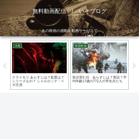
無料動画配信 / いそブログ
あの映画の感動を動画サービスで
韓国映画
邦画
邦画
沙里9.15 あらすじは？実話？平
空白 あらすじは？原作者は？ロケ
痛くない死に
年齢17歳の772人の学生兵たち
地は？ 古田新太、松坂桃李主演
族の物語~あ
督 高橋伴明