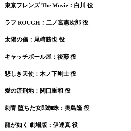
東京フレンズ The Movie：白川 役
ラフ ROUGH：二ノ宮憲次郎 役
太陽の傷：尾崎勝也 役
キャッチボール屋：後藤 役
悲しき天使：木ノ下剛士 役
愛の流刑地：関口重和 役
刺青 堕ちた女郎蜘蛛：奥島隆 役
龍が如く 劇場版：伊達真 役