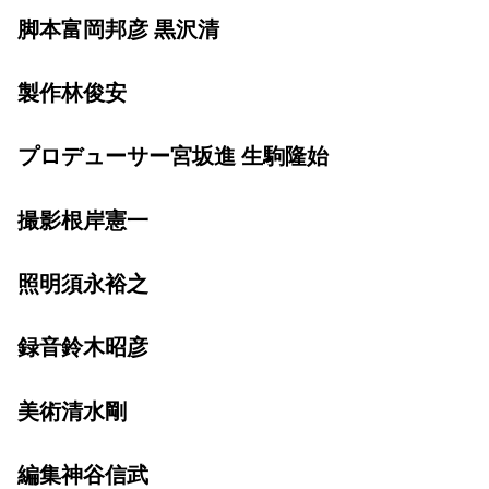
脚本富岡邦彦 黒沢清
製作林俊安
プロデューサー宮坂進 生駒隆始
撮影根岸憲一
照明須永裕之
録音鈴木昭彦
美術清水剛
編集神谷信武