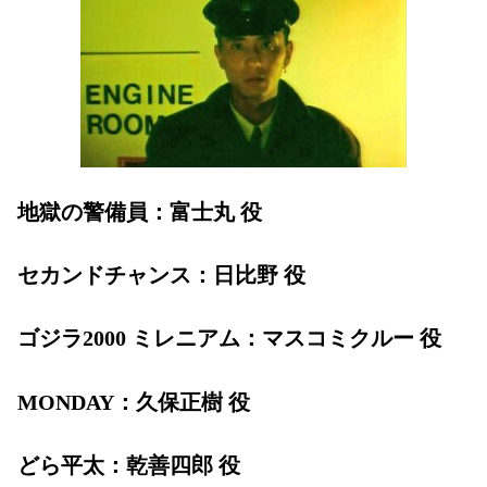
地獄の警備員：富士丸 役
セカンドチャンス：日比野 役
ゴジラ2000 ミレニアム：マスコミクルー 役
MONDAY：久保正樹 役
どら平太：乾善四郎 役