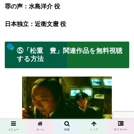
罪の声：水島洋介 役
日本独立：近衛文麿 役
⑤「松重 豊」関連作品を無料視聴
する方法
メニュー
ホーム
検索
トップ
サイドバー