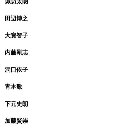
諏訪太朗
田辺博之
大寶智子
内藤剛志
洞口依子
青木敬
下元史朗
加藤賢崇