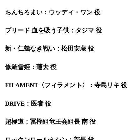
ちんちろまい：ウッディ・ワン 役
ブリード 血を吸う子供：タジマ 役
新・仁義なき戦い：松田安蔵 役
修羅雪姫：蓮去 役
FILAMENT〈フィラメント〉：寺島リキ 役
DRIVE：医者 役
超極道：冨樫組竜王会組長 南 役
ロックンロールミシン：部長 役