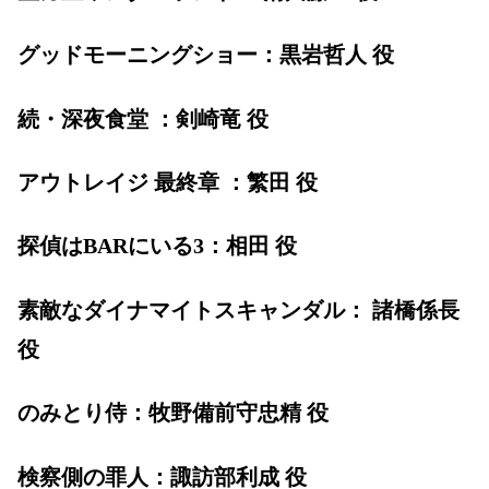
グッドモーニングショー：黒岩哲人 役
続・深夜食堂 ：剣崎竜 役
アウトレイジ 最終章 ：繁田 役
探偵はBARにいる3：相田 役
素敵なダイナマイトスキャンダル： 諸橋係長
役
のみとり侍：牧野備前守忠精 役
検察側の罪人：諏訪部利成 役