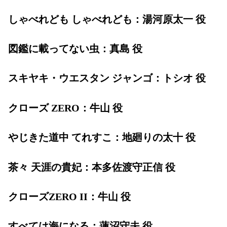
しゃべれども しゃべれども：湯河原太一 役
図鑑に載ってない虫：真島 役
スキヤキ・ウエスタン ジャンゴ：トシオ 役
クローズ ZERO：牛山 役
やじきた道中 てれすこ：地廻りの太十 役
茶々 天涯の貴妃：本多佐渡守正信 役
クローズZERO II：牛山 役
すべては海になる：蓮沼守夫 役