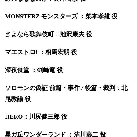
MONSTERZ モンスターズ ：柴本孝雄 役
さよなら歌舞伎町：池沢康夫 役
マエストロ! ：相馬宏明 役
深夜食堂 ：剣崎竜 役
ソロモンの偽証 前篇・事件 / 後篇・裁判：北
尾教諭 役
HERO：川尻健三郎 役
星ガ丘ワンダーランド ：清川藤二 役