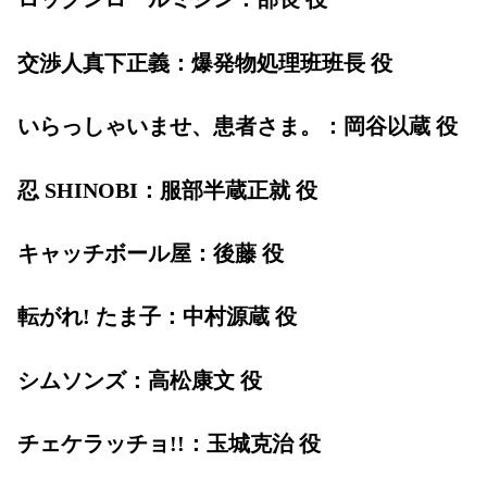
交渉人真下正義：爆発物処理班班長 役
いらっしゃいませ、患者さま。：岡谷以蔵 役
忍 SHINOBI：服部半蔵正就 役
キャッチボール屋：後藤 役
転がれ! たま子：中村源蔵 役
シムソンズ：高松康文 役
チェケラッチョ!!：玉城克治 役