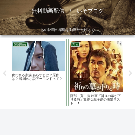
無料動画配信 / いそブログ
あの映画の感動を動画サービスで
韓国映画
邦画
邦
が舞
食われる家族 あらすじは？原作
彼
しく
は？ 韓国の小説アーモンドって？
タ
恋
阿部 寛主演 映画『祈りの幕が下
りる時』壮絶な親子愛の衝撃ラス
ト！！