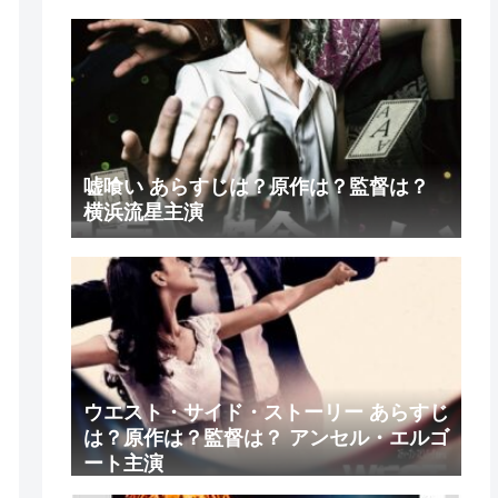
嘘喰い あらすじは？原作は？監督は？
横浜流星主演
ウエスト・サイド・ストーリー あらすじ
は？原作は？監督は？ アンセル・エルゴ
ート主演