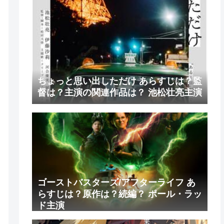
ちょっと思い出しただけ あらすじは？監
督は？主演の関連作品は？ 池松壮亮主演
ゴーストバスターズ/アフターライフ あ
らすじは？原作は？続編？ ポール・ラッ
ド主演