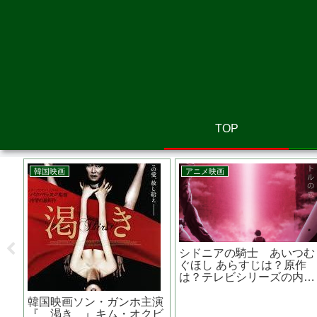
TOP
洋画
韓国映画
原作
ビバリウム あらすじは？原
SEOBOK/ソボク あらすじ
泰院
作は？トラウマ必至！恐怖
は？監督は？主演の作品
主演
の子育てスリラー
は？コン・ユ主演