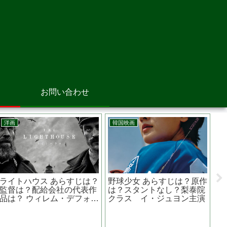
お問い合わせ
アニメ映画
邦画
邦
ラーヤと龍の王国 あらすじ
護
は？原作は？声優は？ ナウ
ら
シカに似ている？？
は
阿部 寛主演 映画『 カラ
スの親指 』緻密に張り巡
らされた伏線を見抜ける