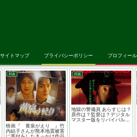
サイトマップ
プライバシーポリシー
プロフィール
邦画
韓国映画
さがす あらすじは？監督
夏時間 あらすじは？キャス
は？主演関連作品は？ 佐藤
トは？監督は？ 釜山国際映
二朗主演
画祭４部門受賞作品