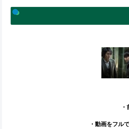
・
・動画をフル