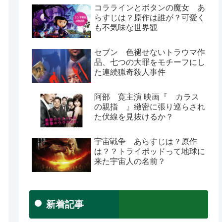
コララインとボタンの魔女 あ
らすじは？原作は誰が？可愛く
も不気味な世界観
セブン 色褪せないトラウマ作
品、七つの大罪をモチーフにし
た連続猟奇殺人事件
阿部 寛主演 映画『 カラス
の親指 』緻密に張り巡らされ
た伏線を見抜けるか？
宇宙戦争 あらすじは？原作
は？？トライポッドって地球に
来た宇宙人の名前？
新着記事