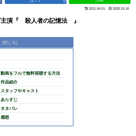
はてブ
LINE
0
0
2021.04.01
2020.10.16
主演
『
殺人者の記憶法
』
次
』動画をフルで無料視聴する方法
』作品紹介
』スタッフやキャスト
』あらすじ
』ネタバレ
』感想