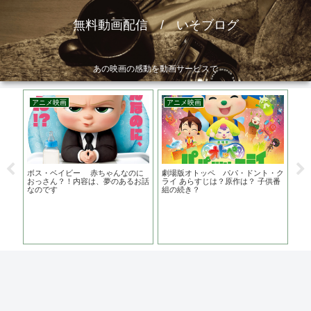
無料動画配信 / いそブログ
あの映画の感動を動画サービスで
アニメ映画
アニメ映画
韓
ライ
ボス・ベイビー 赤ちゃんなのに
劇場版オトッペ パパ・ドント・ク
食わ
 ポ
おっさん？！内容は、夢のあるお話
ライ あらすじは？原作は？ 子供番
は？
なのです
組の続き？