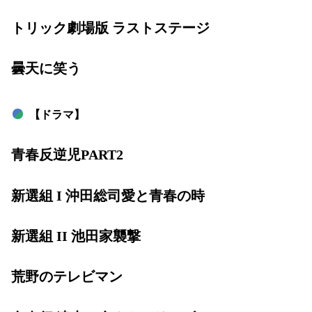
トリック劇場版 ラストステージ
曇天に笑う
【ドラマ】
青春反逆児PART2
新選組 I 沖田総司愛と青春の時
新選組 II 池田家襲撃
荒野のテレビマン