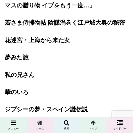
マスの贈り物 イブをもう一度…」
若さま侍捕物帖 陰謀渦巻く江戸城大奥の秘密
花迷宮・上海から来た女
夢みた旅
私の兄さん
華のいろ
ジプシーの夢・スペイン謎伝説
源氏物語
メニュー
ホーム
検索
トップ
サイドバー