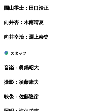
園山零士：田口浩正
向井杏：木南晴夏
向井幸治：淵上泰史
スタッフ
音楽：眞鍋昭大
撮影：須藤康夫
映像：佐藤隆彦