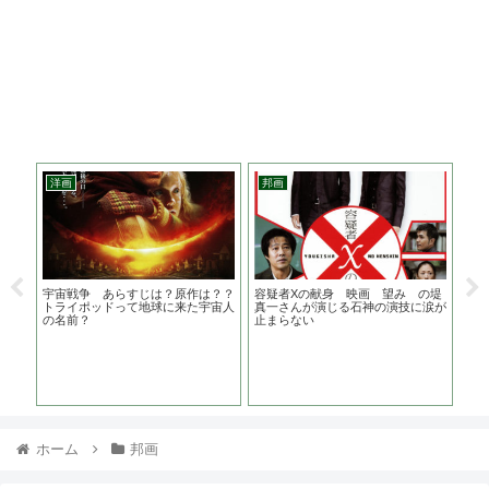
洋画
邦画
韓
作
宇宙戦争 あらすじは？原作は？？
容疑者Xの献身 映画 望み の堤
海
版を
トライポッドって地球に来た宇宙人
真一さんが演じる石神の演技に涙が
話
の名前？
止まらない
が
ホーム
邦画