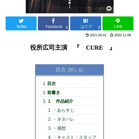
Twitter
Facebook
はてブ
LINE
0
0
2021.04.01
2020.11.08
役所広司主演 『 CURE 』
目次
目次
前書き
１ 作品紹介
・あらすじ
・ネタバレ
・感想
・キャスト・スタッフ