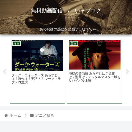
無料動画配信 / いそブログ
あの映画の感動を動画サービスで
洋画
邦画
邦
 あ
地獄の警備員 あらすじは？原作
闇
ダーク・ウォーターズ あらすじ
嵐っ
は？監督は？デジタルマスター版を
は
は？原作は？実話？？ マーク・ラ
リバイバル上映
ファロ主演
ホーム
アニメ映画