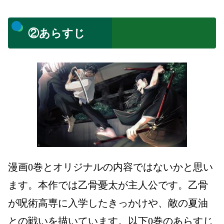
②あらすじ
漫画
0
巻とオリジナルの内容ではないかと思い
ます。
本作では乙骨憂太が主人公です。
乙骨
が呪術高専に入学したきっかけや、
敵の夏油
との戦いを描いています。
以下
0
巻のあらすじ