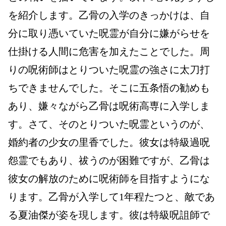
を紹介します。
乙骨の入学のきっかけは、自
分に取り憑いていた呪霊が
自分に嫌がらせを
仕掛ける人間に危害を加えたことでした。
周
りの呪術師はとりついた呪霊の強さに
太刀打
ちできませんでした。
そこに五条悟の勧めも
あり、
嫌々ながら乙骨は呪術高専に入学しま
す。
さて、そのとりついた呪霊というのが、
婚約者の少女の里香でした。
彼女は特級過呪
怨霊でもあり、祓うのが困難ですが、
乙骨は
彼女の解放のために呪術師を目指すようにな
ります。
乙骨が入学して
1
年程たつと、敵であ
る夏油傑が姿を現します。
彼は特級呪詛師で