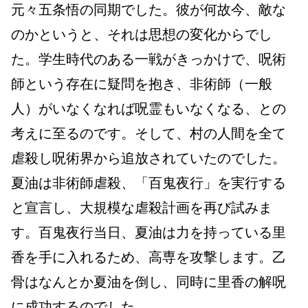
元々五条悟の同期でした。
彼が何故今、敵な
のかというと、
それは思想の変化からでし
た。
学生時代のある一戦がきっかけで、
呪術
師という存在に疑問を抱き、
非術師（一般
人）がいなくなれば呪霊もいなくなる、
との
考えに至るのです。
そして、村の人間を全て
虐殺し呪術界から追放されていたのでした。
夏油は非術師虐殺、
「百鬼夜行」を実行する
と宣言し、
大規模な虐殺計画を再び試みま
す。
百鬼夜行当日、
夏油は力を持っている里
香を手に入れるため、
高専を攻撃します。
乙
骨はなんとか夏油を倒し、同時に里香の解呪
に成功するのでした。