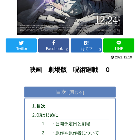
Twitter
Facebook
はてブ
LINE
0
0
2021.12.10
映画 劇場版 呪術廻戦 ０
目次
目次
①はじめに
・公開予定日と劇場
・原作や原作者について