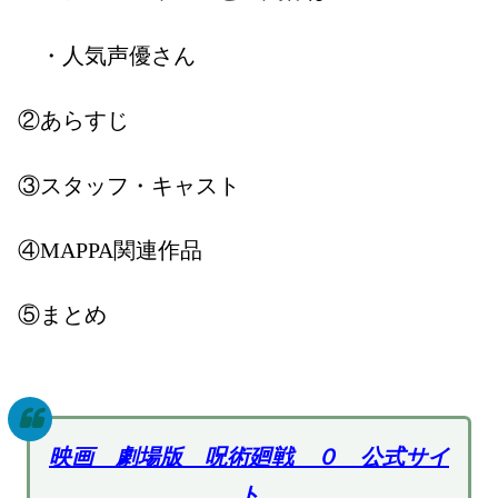
・人気声優さん
②あらすじ
③スタッフ・キャスト
④
MAPPA
関連作品
⑤まとめ
映画 劇場版 呪術廻戦 ０ 公式サイ
ト