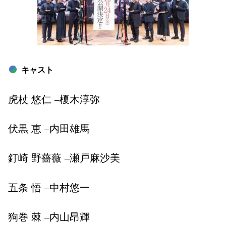
キャスト
虎杖 悠仁
–
榎木淳弥
伏黒 恵
–
内田雄馬
釘崎 野薔薇
–
瀬戸麻沙美
五条 悟
–
中村悠一
狗巻 棘
–
内山昂輝