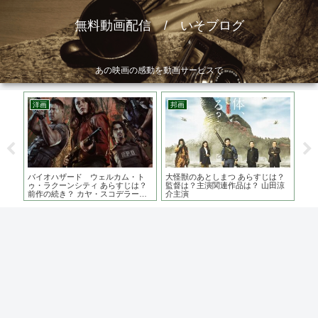
無料動画配信 / いそブログ
あの映画の感動を動画サービスで
洋画
邦画
ア
は？
バイオハザード ウェルカム・ト
大怪獣のあとしまつ あらすじは？
モ
主演
ゥ・ラクーンシティ あらすじは？
監督は？主演関連作品は？ 山田涼
結
前作の続き？ カヤ・スコデラーリ
介主演
オ主演