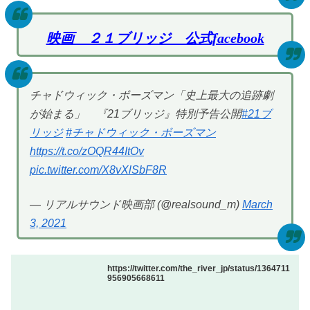
映画 ２１ブリッジ 公式facebook
チャドウィック・ボーズマン「史上最⼤の追跡劇
が始まる」 『21ブリッジ』特別予告公開
#21ブ
リッジ
#チャドウィック・ボーズマン
https://t.co/zOQR44ItOv
pic.twitter.com/X8vXlSbF8R
— リアルサウンド映画部 (@realsound_m)
March
3, 2021
https://twitter.com/the_river_jp/status/1364711
956905668611