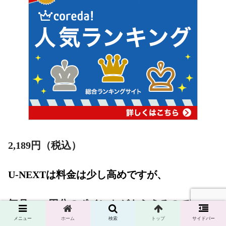
2,189
円（税込）
U-NEXTは料金は少し高めですが、
毎月1200円分のポイントがもらえるので実質
メニュー
ホーム
検索
トップ
サイドバー
約1000円！