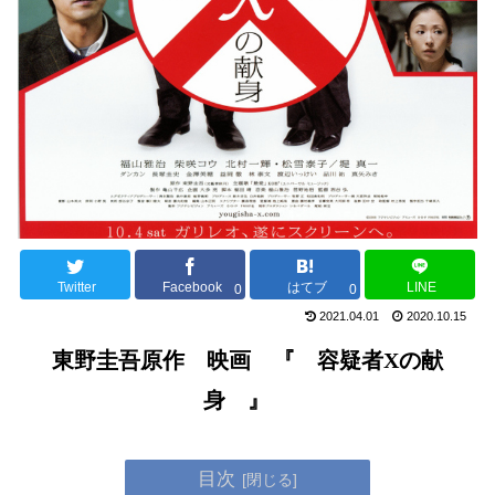
Twitter
Facebook
はてブ
LINE
0
0
2021.04.01
2020.10.15
東野圭吾原作 映画 『
容疑者Xの献
身 』
目次