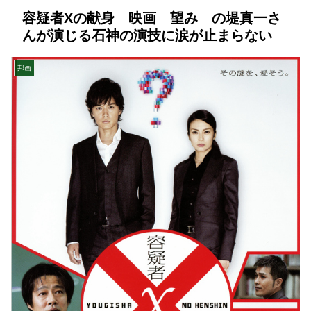
容疑者Xの献身 映画 望み の堤真一さ
んが演じる石神の演技に涙が止まらない
邦画