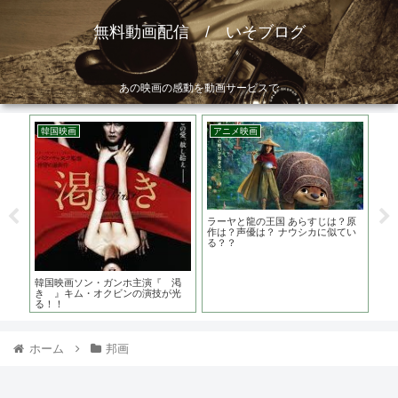
無料動画配信 / いそブログ
あの映画の感動を動画サービスで
韓国映画
アニメ映画
洋
ト
ラーヤと龍の王国 あらすじは？原
ピ
は？
作は？声優は？ ナウシカに似てい
誘惑
ーリ
る？？
誰
韓国映画ソン・ガンホ主演『 渇
き 』キム・オクビンの演技が光
る！！
ホーム
邦画