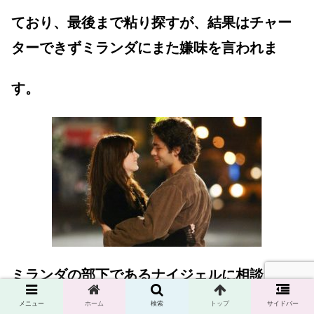
ており、最後まで粘り探すが、結果はチャー
ターできずミランダにまた嫌味を言われま
す。
ミランダの部下であるナイジェルに相談し、
愚痴をこぼしてしまいますがナイジェルは味
メニュー
ホーム
検索
トップ
サイドバー