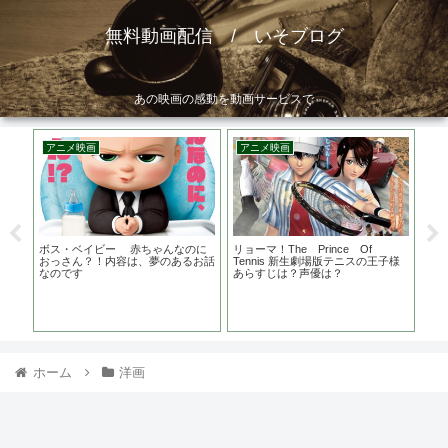
無料動画配信 / いそブログ
あの映画の感動を動画サービスで
アニメ映画
アニメ映画
邦
？ロ
ボス・ベイビー 赤ちゃんなのに
リョーマ！The Prince Of
黄龍
おっさん？！内容は、夢のあるお話
Tennis 新生劇場版テニスの王子様
督は
なのです
あらすじは？声優は？
ホーム
洋画