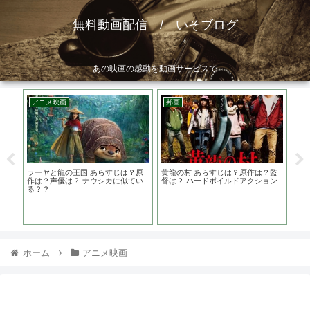
無料動画配信 / いそブログ
あの映画の感動を動画サービスで
アニメ映画
邦画
洋
スの
ラーヤと龍の王国 あらすじは？原
黄龍の村 あらすじは？原作は？監
MA
替は
作は？声優は？ ナウシカに似てい
督は？ ハードボイルドアクション
は
る？？
タ
ホーム
アニメ映画