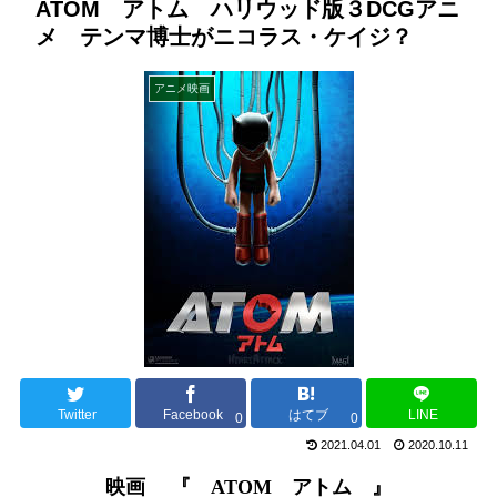
ATOM アトム ハリウッド版３DCGアニ
メ テンマ博士がニコラス・ケイジ？
アニメ映画
Twitter
Facebook
はてブ
LINE
0
0
2021.04.01
2020.10.11
映画
『
ATOM
アトム
』