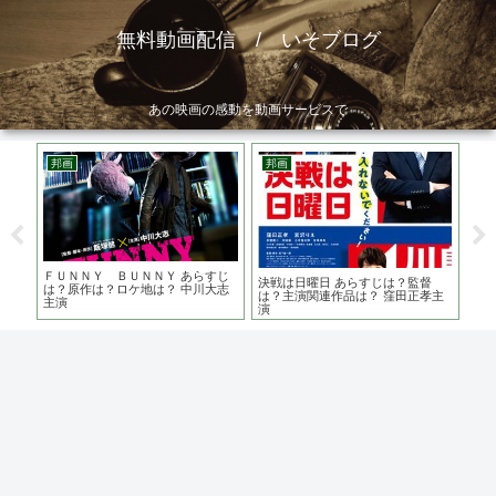
無料動画配信 / いそブログ
あの映画の感動を動画サービスで
邦画
邦画
邦
主演
ＦＵＮＮＹ ＢＵＮＮＹ あらすじ
危
決戦は日曜日 あらすじは？監督
格派
は？原作は？ロケ地は？ 中川大志
映
は？主演関連作品は？ 窪田正孝主
主演
事
演