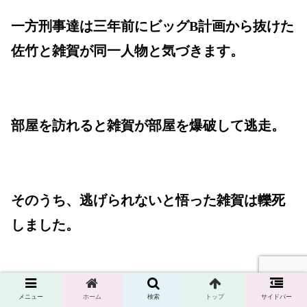
一方刑事達は三年前にビッグB計画から抜けた
佐竹と雑賀が同一人物と気づきます。
部屋を訪れると雑賀が部屋を爆破して逃走。
そのうち、逃げられないと悟った雑賀は轢死
しました。
機体を操作していたコントローラーも、一緒
メニュー
ホーム
検索
トップ
サイドバー