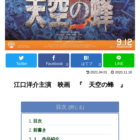
Twitter
Facebook
はてブ
LINE
0
0
2021.04.01
2020.11.18
江口洋介主演 映画 『 天空の蜂 』
目次
目次
前書き
１ 作品紹介