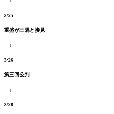
↓
3/25
重盛が三隅と接見
↓
3/26
第三回公判
↓
3/28