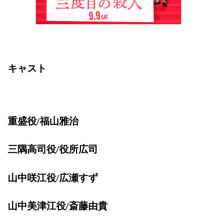
キャスト
重盛役/福山雅治
三隅高司役/役所広司
山中咲江役/広瀬すず
山中美津江役/斎藤由貴