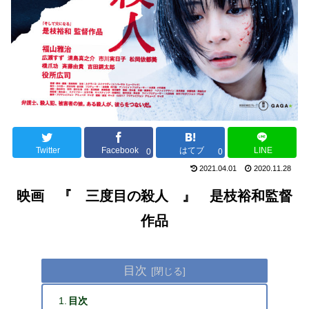
Twitter
Facebook
はてブ
LINE
0
0
2021.04.01
2020.11.28
映画 『 三度目の殺人 』 是枝裕和監督
作品
目次
目次