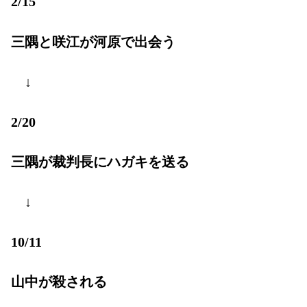
2/15
三隅と咲江が河原で出会う
↓
2/20
三隅が裁判長にハガキを送る
↓
10/11
山中が殺される