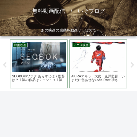
無料動画配信 / いそブログ
あの映画の感動を動画サービスで
韓国映画
アニメ映画
邦
作
SEOBOK/ソボク あらすじは？監督
AKIRAアキラ 大友 克洋監督 い
ひら
て？
は？主演の作品は？コン・ユ主演
まだに色あせないAKIRAの凄さ
ケ地