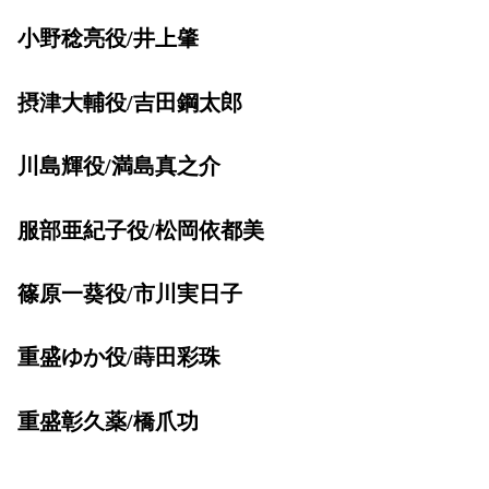
小野稔亮役/井上肇
摂津大輔役/吉田鋼太郎
川島輝役/満島真之介
服部亜紀子役/松岡依都美
篠原一葵役/市川実日子
重盛ゆか役/蒔田彩珠
重盛彰久薬/橋爪功