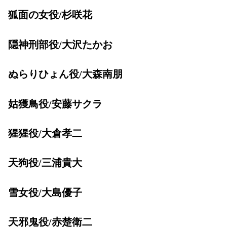
狐面の女役/杉咲花
隠神刑部役/大沢たかお
ぬらりひょん役/大森南朋
姑獲鳥役/安藤サクラ
猩猩役/大倉孝二
天狗役/三浦貴大
雪女役/大島優子
天邪鬼役/赤楚衛二