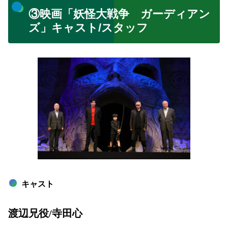
③映画「妖怪大戦争 ガーディアン
ズ」キャスト/スタッフ
キャスト
渡辺兄役/寺田心