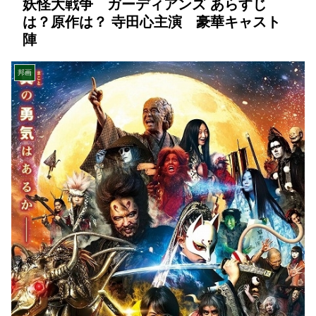
妖怪大戦争 ガーディアンズ あらすじ
は？原作は？ 寺田心主演 豪華キャスト
陣
邦画