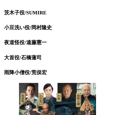
茨木子役/SUMIRE
小豆洗い役/岡村隆史
夜道怪役/遠藤憲一
大首役/石橋蓮司
雨降小僧役/荒俣宏