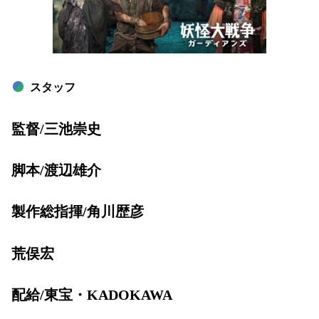
スタッフ
監督/三池崇史
脚本/渡辺雄介
製作総指揮/角川歴彦
荒俣宏
配給/東宝・KADOKAWA