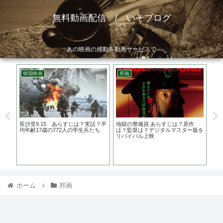
無料動画配信 / いそブログ
あの映画の感動を動画サービスで
韓国映画
邦画
洋
らす
長沙里9.15 あらすじは？実話？平
地獄の警備員 あらすじは？原作
野
気味
均年齢17歳の772人の学生兵たち
は？監督は？デジタルマスター版を
ち 
リバイバル上映
ホ
ホーム
邦画