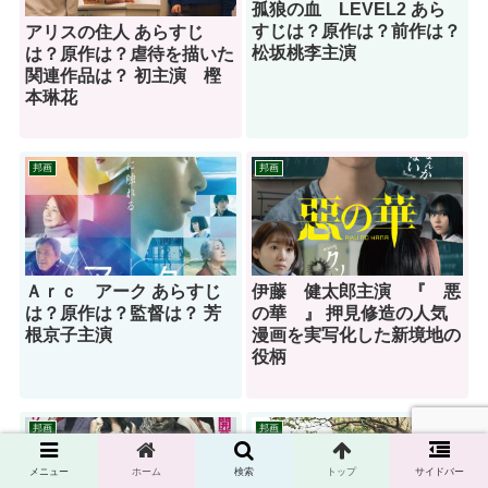
孤狼の血 LEVEL2 あら
すじは？原作は？前作は？
アリスの住人 あらすじ
松坂桃李主演
は？原作は？虐待を描いた
関連作品は？ 初主演 樫
本琳花
邦画
邦画
Ａｒｃ アーク あらすじ
伊藤 健太郎主演 『 悪
は？原作は？監督は？ 芳
の華 』 押見修造の人気
根京子主演
漫画を実写化した新境地の
役柄
邦画
邦画
メニュー
ホーム
検索
トップ
サイドバー