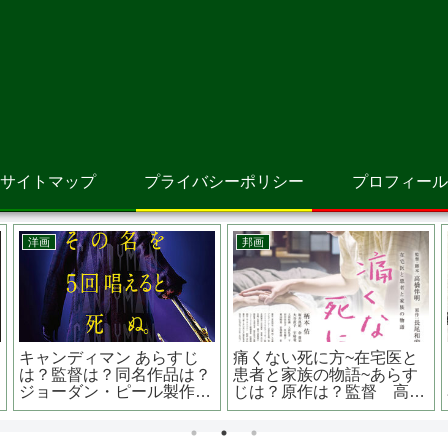
サイトマップ
プライバシーポリシー
プロフィール
洋画
邦画
メメント 監督は？あの有
罪の声 あらすじは？実
？
名な？？ラストシーンから
話？？日本で起きた犯罪が
？
巻き戻されるストーリー
ベースとなっている？