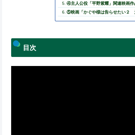
④主人公役「平野紫耀」関連映画作
⑤映画「かぐや様は告らせたい２ 
目次