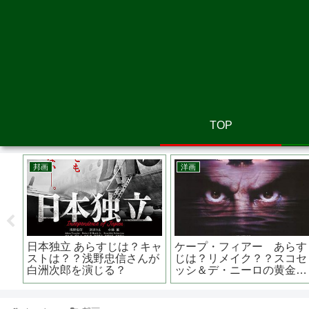
TOP
韓国映画
アニメ映画
 誠
V.I.P修羅の獣たち あらす
劇場版オトッペ パパ・ド
美し
じは？キャストは？国家権
ント・クライ あらすじは
た作
力がドラ息子に振り回され
原作は？ 子供番組の続き
る？