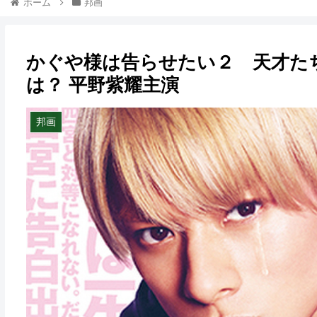
ホーム
邦画
かぐや様は告らせたい２ 天才た
は？ 平野紫耀主演
邦画