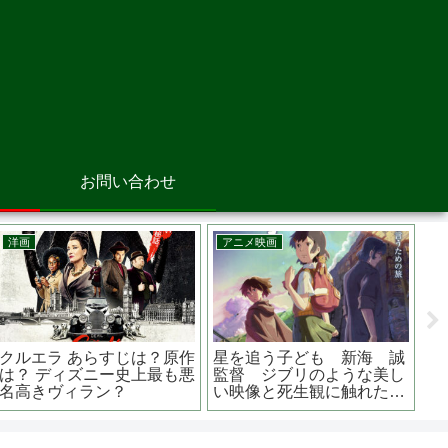
お問い合わせ
アニメ映画
洋画
洋
ウォーリー あらすじは？
ピーターラビット２／バー
宇
結末はどうなる？主人公の
ナバスの誘惑 あらすじは？
作
いる世界は残酷な地球の未
原作は？吹替は誰が？？
地
来の姿