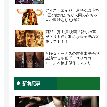
アイス・エイジ 過酷な環境で
3匹の動物たちが人間の赤ちゃ
んの世話をした物語
阿部 寛主演 映画『祈りの幕
が下りる時』壮絶な親子愛の衝
撃ラスト！！
危険なビーナスの吉高由里子が
主演する映画『 ユリゴコ
ロ 』本格派傑作ミステリー
新着記事