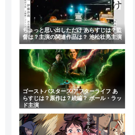
ちょっと思い出しただけ あらすじは？監
督は？主演の関連作品は？ 池松壮亮主演
ゴーストバスターズ/アフターライフ あ
らすじは？原作は？続編？ ポール・ラッ
ド主演