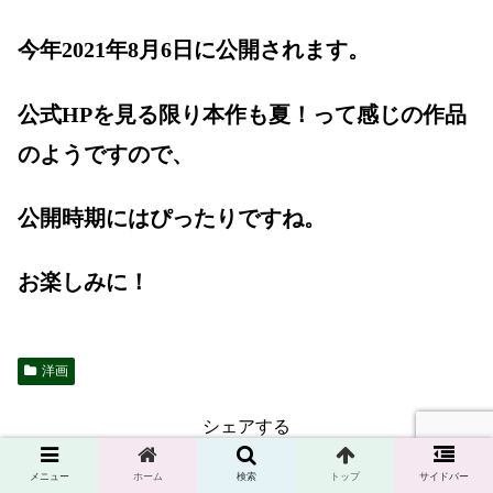
今年2021年8月6日に公開されます。
公式HPを見る限り本作も夏！って感じの作品
のようですので、
公開時期にはぴったりですね。
お楽しみに！
洋画
シェアする
Twitter
Facebook
メニュー
ホーム
検索
トップ
サイドバー