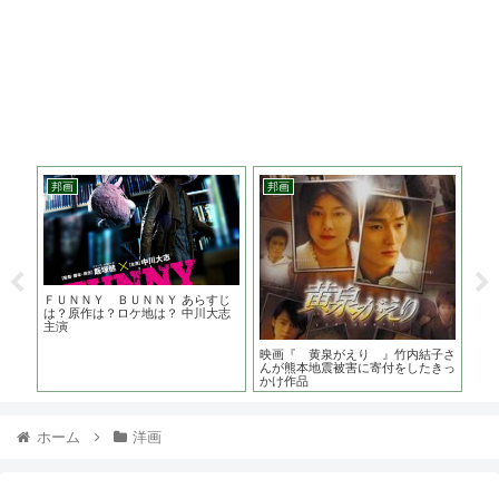
邦画
邦画
ア
に感
ＦＵＮＮＹ ＢＵＮＮＹ あらすじ
ボ
狂気
は？原作は？ロケ地は？ 中川大志
お
主演
な
映画『 黄泉がえり 』竹内結子さ
んが熊本地震被害に寄付をしたきっ
かけ作品
ホーム
洋画