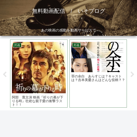
無料動画配信 / いそブログ
あの映画の感動を動画サービスで
邦画
邦画
ア
？監
罪の余白 あらすじは？キャスト
AK
 カ
は？吉本美憂さんはどんな役柄？？
まだ
阿部 寛主演 映画『祈りの幕が下
りる時』壮絶な親子愛の衝撃ラス
ト！！