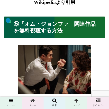
Wikipediaより引用
⑤「オム・ジョンファ」関連作品
を無料視聴する方法
「オム・ジョンファ」関連作品をフルで観る
メニュー
ホーム
検索
トップ
サイドバー