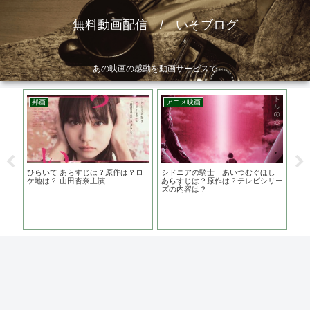
無料動画配信 / いそブログ
あの映画の感動を動画サービスで
邦画
アニメ映画
ア
のに
ひらいて あらすじは？原作は？ロ
シドニアの騎士 あいつむぐほし
AK
お話
ケ地は？ 山田杏奈主演
あらすじは？原作は？テレビシリー
まだ
ズの内容は？