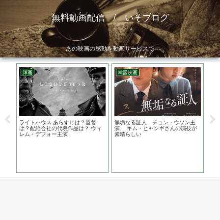
無料動画配信 / いそブログ
あの映画の感動を動画サービスで
洋画
韓国映画
邦
？監
ライトハウス あらすじは？監督
無垢なる証人 チョン・ウソン主
彼
ョン
は？配給会社の代表作品は？ ウィ
演 キム・ヒャンギさんの演技が
タ
レム・デフォー主演
素晴らしい
恋