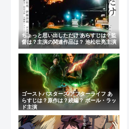
ちょっと思い出しただけ あらすじは？監
督は？主演の関連作品は？ 池松壮亮主演
ゴーストバスターズ/アフターライフ あ
らすじは？原作は？続編？ ポール・ラッ
ド主演