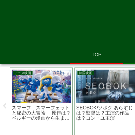
TOP
アニメ映画
洋画
ボス・ベイビー 赤ちゃん
告
ガンズ・アキンボ あらすじ
なのにおっさん？！内容
は
は？原作は？ラドクリフが
は、夢のあるお話なのです
賞
プログラマーでデスゲー
ム？