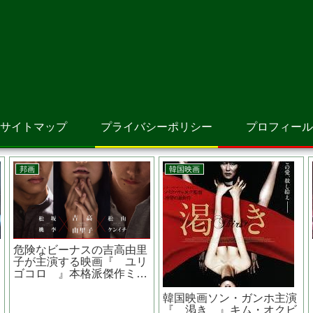
サイトマップ
プライバシーポリシー
プロフィール
邦画
邦画
邦画
白 あらすじは？原作
容疑者Xの献身 映画 望
ちょ
？第34回日本アカデミー
み の堤真一さんが演じる
らす
では4冠を達成
石神の演技に涙が止まらな
関連
い