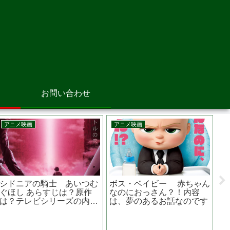
お問い合わせ
洋画
アニメ映
MARK OF THE WITCHあ
ラーヤ
っと思い出しただけ あ
らすじは？原作は？主演
は？原
じは？監督は？主演の
は？ホラーファンタジー
シカに
作品は？ 池松壮亮主演