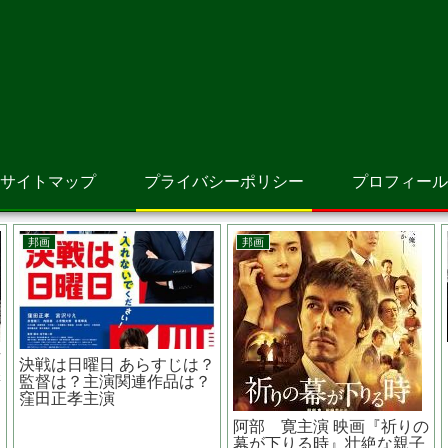
サイトマップ
プライバシーポリシー
プロフィール
洋画
邦画
じは？
宇宙戦争 あらすじは？原
さがす あらすじは？監督
アーモ
作は？？トライポッドって
は？主演関連作品は？ 佐
地球に来た宇宙人の名前？
二朗主演