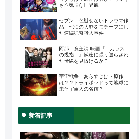
も不気味な世界観
セブン 色褪せないトラウマ作
品、七つの大罪をモチーフにし
た連続猟奇殺人事件
阿部 寛主演 映画『 カラス
の親指 』緻密に張り巡らされ
た伏線を見抜けるか？
宇宙戦争 あらすじは？原作
は？？トライポッドって地球に
来た宇宙人の名前？
新着記事