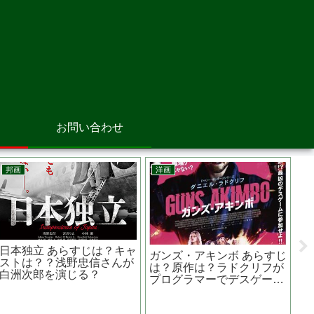
お問い合わせ
邦画
邦画
彼女がその名を知らない鳥
劇場版 殺意の道程 あらす
藤
たち ネタバレ 白石和彌
じは？原作は？ロケ地は？
監督が映画化した恋愛ミス
バカリズム脚本
テリー