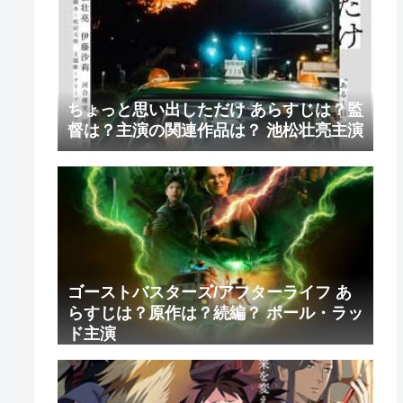
ちょっと思い出しただけ あらすじは？監
督は？主演の関連作品は？ 池松壮亮主演
ゴーストバスターズ/アフターライフ あ
らすじは？原作は？続編？ ポール・ラッ
ド主演