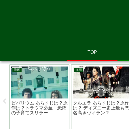
TOP
邦画
韓国映画
３９刑法第三十九条 あら
食われる家族 あらす
あらすじ
すじは？共演NGの鈴木京
原作は？ 韓国の小説
クリフが
香が主演する息詰まるサス
ンドって？
スゲー
ペンス