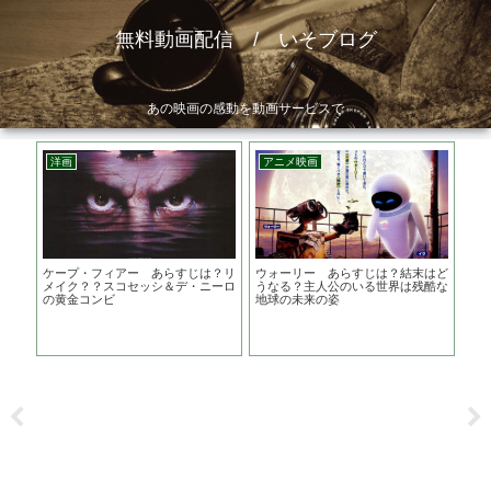
無料動画配信 / いそブログ
あの映画の感動を動画サービスで
洋画
アニメ映画
邦
は？キ
ケープ・フィアー あらすじは？リ
ウォーリー あらすじは？結末はど
地獄
に振
メイク？？スコセッシ＆デ・ニーロ
うなる？主人公のいる世界は残酷な
は
の黄金コンビ
地球の未来の姿
リ