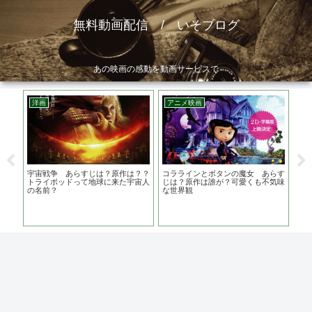
無料動画配信 / いそブログ
あの映画の感動を動画サービスで
洋画
アニメ映画
洋
原作
宇宙戦争 あらすじは？原作は？？
コララインとボタンの魔女 あらす
ケ
トライポッドって地球に来た宇宙人
じは？原作は誰が？可愛くも不気味
メ
の名前？
な世界観
の