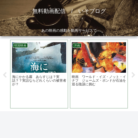
無料動画配信 / いそブログ
あの映画の感動を動画サービスで
韓国映画
洋画
邦
はど
海にかかる霧 あらすじは？実
映画 ワールド・イズ・ノット・イ
さが
酷な
話？？実話ならどれくらいの被害者
ナフ ジェームズ・ボンドが石油を
関連
が？
巡る陰謀に挑む