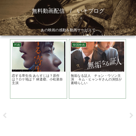
無料動画配信 / いそブログ
あの映画の感動を動画サービスで
邦画
韓国映画
ア
はど
恋する寄生虫 あらすじは？原作
無垢なる証人 チョン・ウソン主
星
酷な
は？ロケ地は？ 林遣都、小松菜奈
演 キム・ヒャンギさんの演技が
ブ
主演
素晴らしい
触