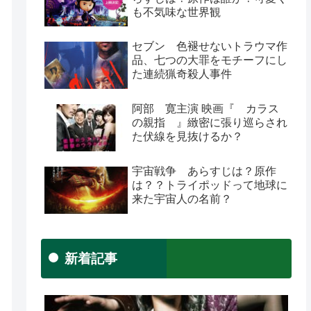
も不気味な世界観
セブン 色褪せないトラウマ作
品、七つの大罪をモチーフにし
た連続猟奇殺人事件
阿部 寛主演 映画『 カラス
の親指 』緻密に張り巡らされ
た伏線を見抜けるか？
宇宙戦争 あらすじは？原作
は？？トライポッドって地球に
来た宇宙人の名前？
新着記事