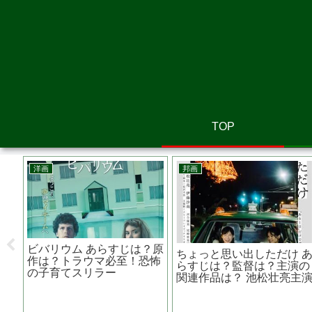
TOP
洋画
アニメ映画
キャンディマン あらすじ
ボス・ベイビー 赤ちゃん
劇
は？監督は？同名作品は？
なのにおっさん？！内容
ン
ジョーダン・ピール製作脚
は、夢のあるお話なのです
原
本