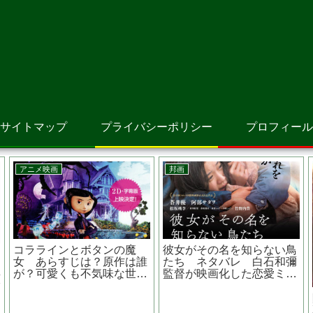
サイトマップ
プライバシーポリシー
プロフィール
アニメ映画
洋画
洋画
場版オトッペ パパ・ド
JOKER ジョーカー
野良
ト・クライ あらすじは？
JOKERに感情移入してし
子ど
作は？ 子供番組の続き？
まう哀しいほどの狂気
話？