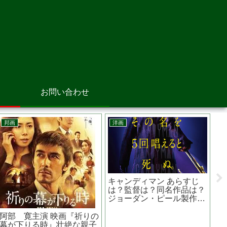
お問い合わせ
邦画
韓国映画
人間 獣に育てられた
護られなかった者たちへ あ
国際捜
もたち あらすじは？実
らすじは？原作は？ロケ地
作は？
メキシコ製ホラー
は？ 中山七里のミステリー
ション