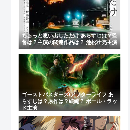
ちょっと思い出しただけ あらすじは？監
督は？主演の関連作品は？ 池松壮亮主演
ゴーストバスターズ/アフターライフ あ
らすじは？原作は？続編？ ポール・ラッ
ド主演