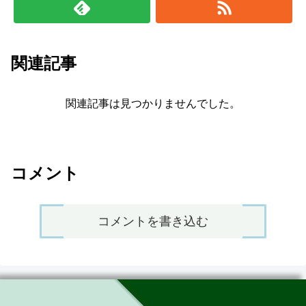
関連記事
関連記事は見つかりませんでした。
コメント
コメントを書き込む