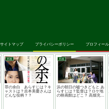
サイトマップ
プライバシーポリシー
プロフィール
邦画
邦画
？
罪の余白 あらすじは？キ
浜の朝日の嘘つきどもと あ
ャストは？吉本美憂さんは
らすじは？監督は？ロケ地
ー
どんな役柄？？
の映画館はどこ？ 高畑充希
主演