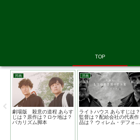
TOP
邦画
洋画
バー
劇場版 殺意の道程 あらす
ライトハウス あらすじは
は？
じは？原作は？ロケ地は？
監督は？配給会社の代表作
？
バカリズム脚本
品は？ ウィレム・デフォ
主演