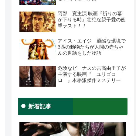
阿部 寛主演 映画『祈りの幕
が下りる時』壮絶な親子愛の衝
撃ラスト！！
アイス・エイジ 過酷な環境で
3匹の動物たちが人間の赤ちゃ
んの世話をした物語
危険なビーナスの吉高由里子が
主演する映画『 ユリゴコ
ロ 』本格派傑作ミステリー
新着記事