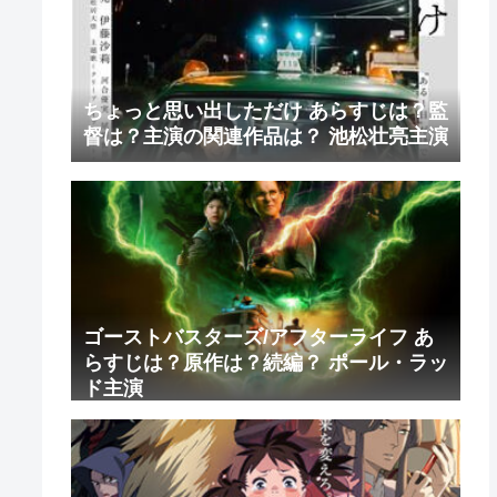
ちょっと思い出しただけ あらすじは？監
督は？主演の関連作品は？ 池松壮亮主演
ゴーストバスターズ/アフターライフ あ
らすじは？原作は？続編？ ポール・ラッ
ド主演