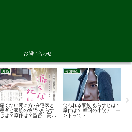
お問い合わせ
邦画
韓国映画
邦
痛くない死に方~在宅医と
食われる家族 あらすじは？
Ｆ
患者と家族の物語~あらす
原作は？ 韓国の小説アーモ
ら
じは？原作は？監督 高橋
ンドって？
は
伴明