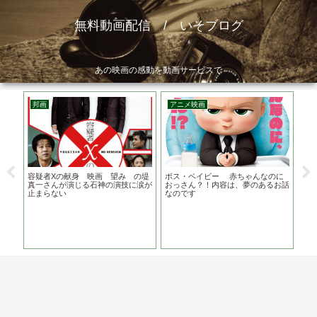
無料動画配信 / いそブログ
あの映画の感動を動画サービスで
邦画
アニメ映画
邦
スの
容疑者Xの献身 映画 望み の堤
ボス・ベイビー 赤ちゃんなのに
危
替は
真一さんが演じる石神の演技に涙が
おっさん？！内容は、夢のあるお話
映
止まらない
なのです
事