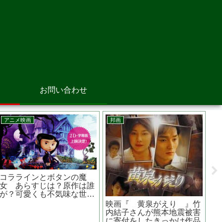
お問い合わせ
アニメ映画
洋画
じは？原
アーヤと魔女 あらすじは？
ほんとうのピノッキオ
至！恐怖
原作は？声優は？ 待望のス
すじは？監督は？ア
タジオジブリ作品
どう違う？ ロベルト
ーニ主演