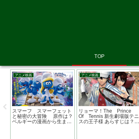
TOP
洋画
邦画
クルエラ あらすじは？原作
決戦は日曜日 
は？ ディズニー史上最も悪
監督は？主演関
名高きヴィラン？
窪田正孝主演
がえり 』竹
熊本地震被害
きっかけ作品