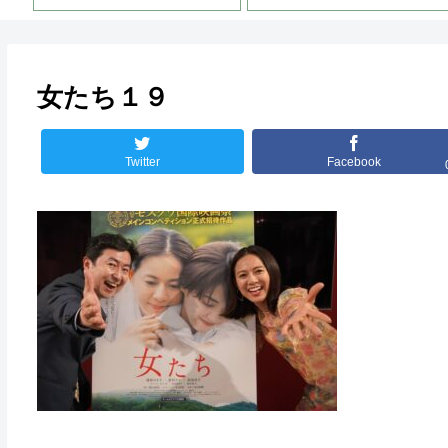
女たち１９
Twitter
Facebook