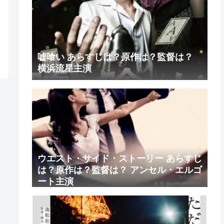
嘘喰い あらすじは？原作は？監督は？
横浜流星主演
ウエスト・サイド・ストーリー あらすじ
は？原作は？監督は？ アンセル・エルゴ
ート主演