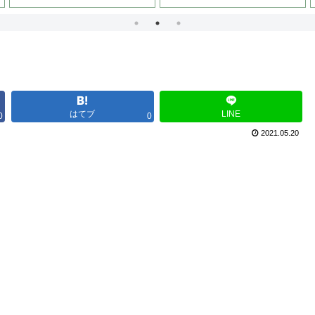
はてブ
LINE
0
0
2021.05.20