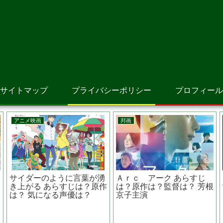
サイトマップ
プライバシーポリシー
プロフィール
アニメ映画
洋画
シドニアの騎士 あいつむ
ビバリウム あらす
あらすじは？
ぐほし あらすじは？原作
作は？トラウマ必
連作品は？
は？テレビシリーズの内容
の子育てスリラー
は？