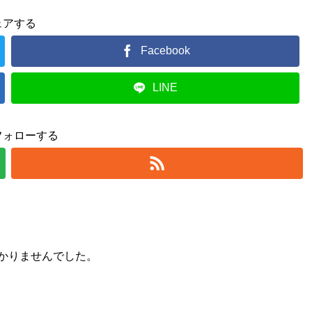
ェアする
Facebook
LINE
フォローする
かりませんでした。