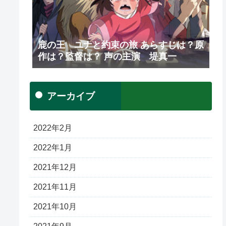
鹿の王 ユナと約束の旅 あらすじは？原
作は？監督は？ 声の主演 堤真一
アーカイブ
2022年2月
2022年1月
2021年12月
2021年11月
2021年10月