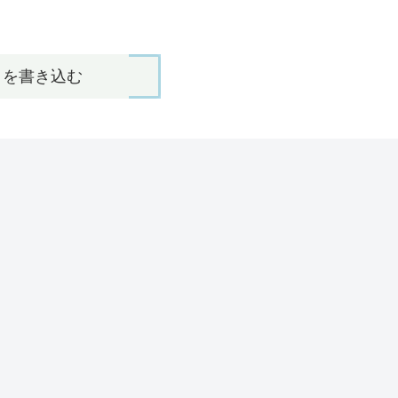
トを書き込む