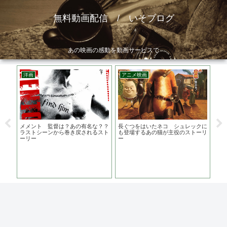
無料動画配信 / いそブログ
あの映画の感動を動画サービスで
洋画
アニメ映画
邦
出
メメント 監督は？あの有名な？？
長ぐつをはいたネコ シュレックに
罪
 ラ
ラストシーンから巻き戻されるスト
も登場するあの猫が主役のストーリ
は
ーリー
ー