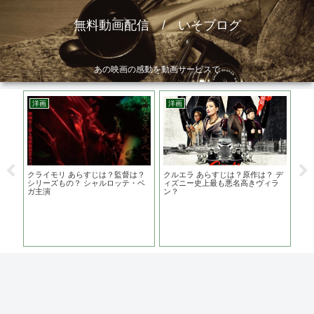
無料動画配信 / いそブログ
あの映画の感動を動画サービスで
洋画
洋画
韓
すじ
クライモリ あらすじは？監督は？
クルエラ あらすじは？原作は？ デ
無
七里
シリーズもの？ シャルロッテ・ベ
ィズニー史上最も悪名高きヴィラ
演
ガ主演
ン？
素