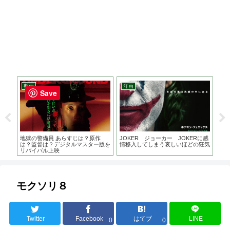
邦画
洋画
ア
Save
すじ
地獄の警備員 あらすじは？原作
JOKER ジョーカー JOKERに感
ラー
ど
は？監督は？デジタルマスター版を
情移入してしまう哀しいほどの狂気
作は
リバイバル上映
る
モクソリ８
Twitter
Facebook
はてブ
LINE
0
0