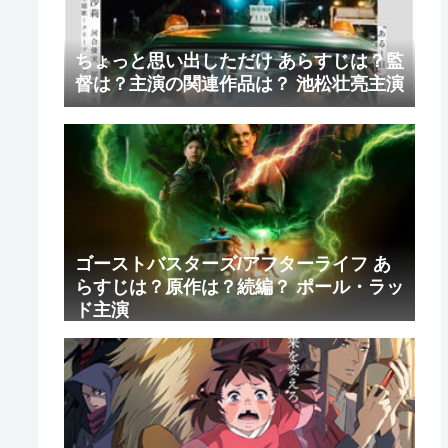
ちょっと思い出しただけ あらすじは？監
督は？主演の関連作品は？ 池松壮亮主演
ゴーストバスターズ/アフターライフ あ
らすじは？原作は？続編？ ポール・ラッ
ド主演