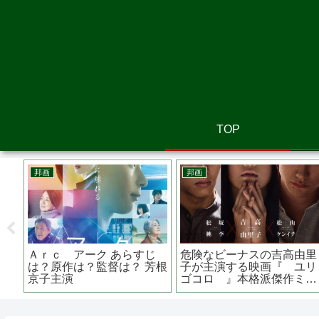
TOP
邦画
邦画
らす
浜の朝日の嘘つきどもと あ
トキワ荘の青春 あらすじ
連作
らすじは？監督は？ロケ地
は？原作は？キャストは？
の映画館はどこ？ 高畑充希
伝説の漫画家たち
主演