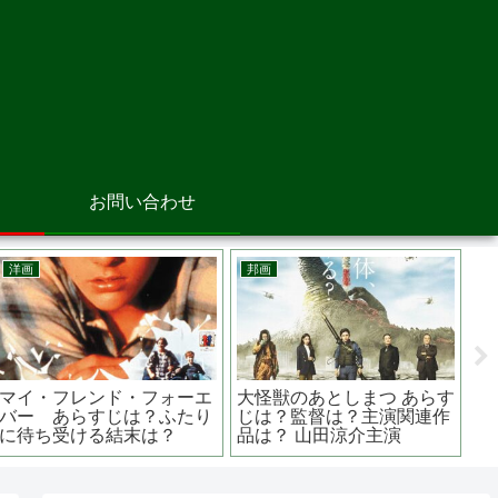
お問い合わせ
アニメ映画
アニメ映画
邦
長ぐつをはいたネコ シュ
スマーフ スマーフェット
決
レックにも登場するあの猫
と秘密の大冒険 原作は？
監
が主役のストーリー
ベルギーの漫画から生まれ
窪
た？