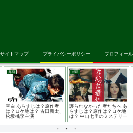
サイトマップ
プライバシーポリシー
プロフィール
アニメ映画
洋画
サイダーのように言葉が湧
ピーターラビット２／バー
き上がる あらすじは？原作
ナバスの誘惑 あらすじは？
は？ 気になる声優は？
原作は？吹替は誰が？？