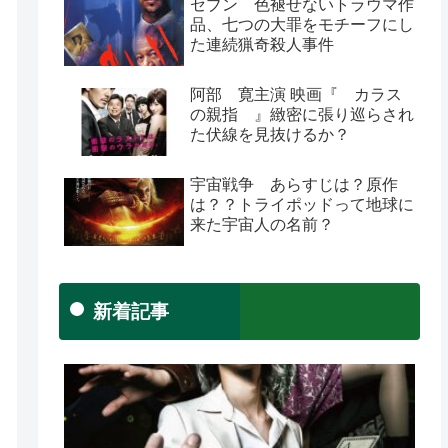
セブン 色褪せないトラウマ作
品、七つの大罪をモチーフにし
た連続猟奇殺人事件
阿部 寛主演 映画『 カラス
の親指 』緻密に張り巡らされ
た伏線を見抜けるか？
宇宙戦争 あらすじは？原作
は？？トライポッドって地球に
来た宇宙人の名前？
新着記事