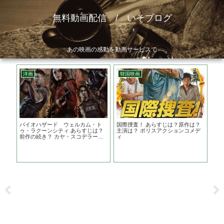
無料動画配信 / いそブログ
あの映画の感動を動画サービスで
洋画
韓国映画
洋
 ネ
バイオハザード ウェルカム・ト
国際捜査！ あらすじは？原作は？
ギ
した
ゥ・ラクーンシティ あらすじは？
主演は？ ポリスアクションコメデ
ら
前作の続き？ カヤ・スコデラーリ
ィ
オ主演