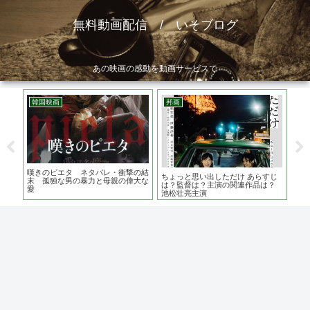
無料動画配信 / いそブログ
あの映画の感動を動画サービスで
韓国映画
邦画
韓
督 い
嘆きのピエタ ネタバレ・衝撃の結
隻
ちょっと思い出しただけ あらすじ
末 孤独な男の暴力と母親の偉大な
は
は？監督は？主演の関連作品は？
愛
ん
池松壮亮主演