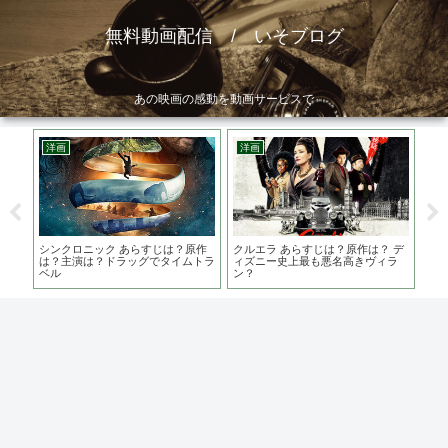
無料動画配信 / いそブログ
あの映画の感動を動画サービスで
洋画
洋画
邦
本の
シンクロニック あらすじは？原作
クルエラ あらすじは？原作は？ デ
ひら
ン事
は？主演は？ドラッグでタイムトラ
ィズニー史上最も悪名高きヴィラ
ケ地
ベル
ン？