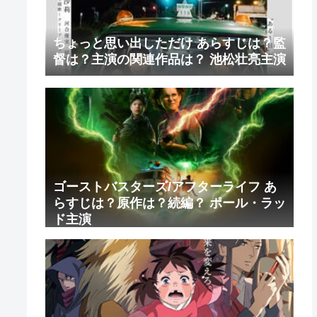
ちょっと思い出しただけ あらすじは？監
督は？主演の関連作品は？ 池松壮亮主演
ゴーストバスターズ/アフターライフ あ
らすじは？原作は？続編？ ポール・ラッ
ド主演