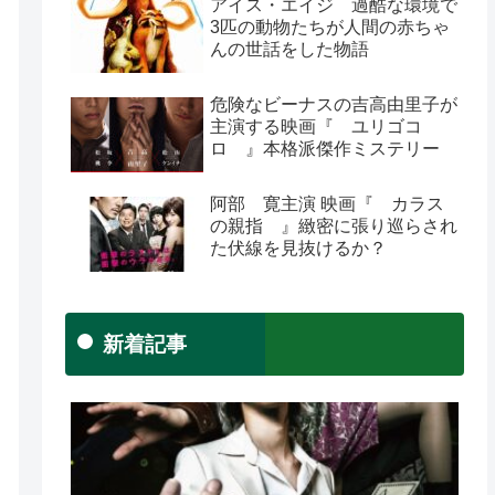
アイス・エイジ 過酷な環境で
3匹の動物たちが人間の赤ちゃ
んの世話をした物語
危険なビーナスの吉高由里子が
主演する映画『 ユリゴコ
ロ 』本格派傑作ミステリー
阿部 寛主演 映画『 カラス
の親指 』緻密に張り巡らされ
た伏線を見抜けるか？
新着記事