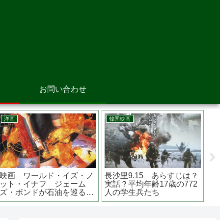
お問い合わせ
邦画
洋画
Ａｒｃ アーク あらすじ
シンクロニック あらすじ
は？原作は？監督は？ 芳根
は？原作は？主演は？ドラ
京子主演
ッグでタイムトラベル