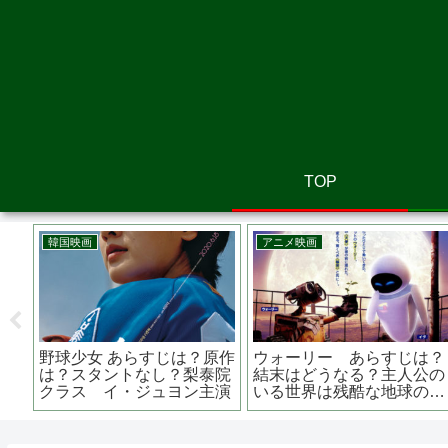
TOP
洋画
韓国映画
は？
国際捜査！ あらすじは？
ダーク・ウォーターズ あら
72
作は？主演は？ ポリスア
すじは？原作は？実話？？
ションコメディ
マーク・ラファロ主演