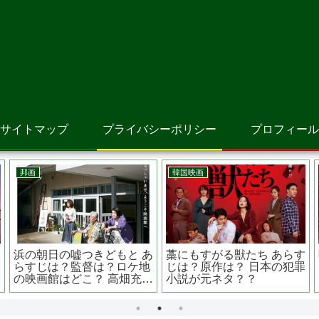
サイトマップ
プライバシーポリシー
プロフィール
邦画
洋画
原
告白 あらすじは？原作
野良人間 獣に育てられた
ク
は？第34回日本アカデミー
子どもたち あらすじは？実
賞では4冠を達成
話？メキシコ製ホラー