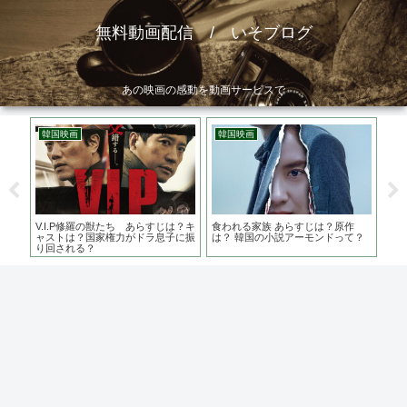
無料動画配信 / いそブログ
あの映画の感動を動画サービスで
韓国映画
韓国映画
韓
が舞
V.I.P修羅の獣たち あらすじは？キ
食われる家族 あらすじは？原作
藁に
しく
ャストは？国家権力がドラ息子に振
は？ 韓国の小説アーモンドって？
原作
り回される？
タ