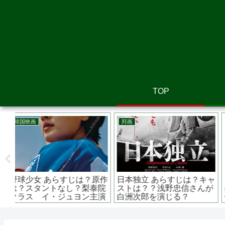
TOP
邦画
アニメ映画
キャ
トキワ荘の青春 あらすじ
長ぐつをはいたネコ シュ
んが
は？原作は？キャストは？
レックにも登場するあの猫
伝説の漫画家たち
が主役のストーリー