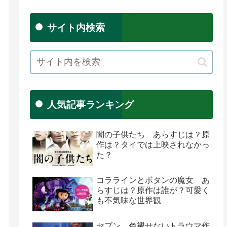
サイト内検索
人気記事ランキング
闇の子供たち あらすじは？原
作は？タイでは上映されなかっ
た？
コララインとボタンの魔女 あ
らすじは？原作は誰が？可愛く
も不気味な世界観
セブン 色褪せないトラウマ作