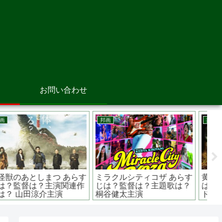
お問い合わせ
邦画
洋画
邦
黄龍の村 あらすじは？原作
クルエラ あらすじは？原作
砕
は？監督は？ ハードボイル
は？ ディズニー史上最も悪
げ
ドアクション
名高きヴィラン？
真