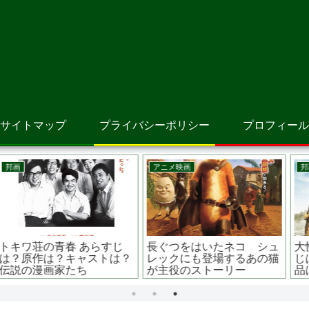
サイトマップ
プライバシーポリシー
プロフィール
邦画
邦画
大怪獣のあとしまつ あらす
ミラクルシティコザ あらす
じは？監督は？主演関連作
じは？監督は？主題歌は？
品は？ 山田涼介主演
桐谷健太主演