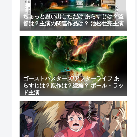
ちょっと思い出しただけ あらすじは？監
督は？主演の関連作品は？ 池松壮亮主演
ゴーストバスターズ/アフターライフ あ
らすじは？原作は？続編？ ポール・ラッ
ド主演