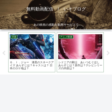
無料動画配信 / いそブログ
あの映画の感動を動画サービスで
洋画
アニメ映画
韓
は？
Ｇ．Ｉ．ジョー 漆黒のスネークア
シドニアの騎士 あいつむぐほし
食わ
ム脚
イズ あらすじは？キャストは？ 日
あらすじは？原作は？テレビシリー
は？
本のロケ地は？
ズの内容は？