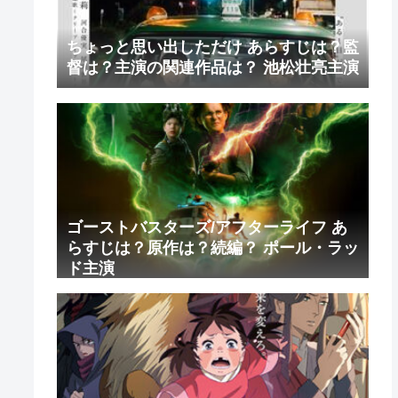
ちょっと思い出しただけ あらすじは？監
督は？主演の関連作品は？ 池松壮亮主演
ゴーストバスターズ/アフターライフ あ
らすじは？原作は？続編？ ポール・ラッ
ド主演