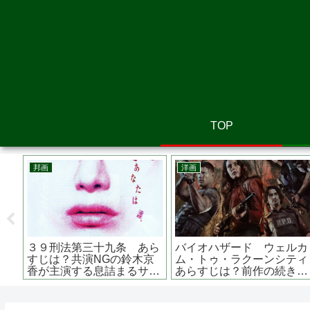
TOP
画
韓国映画
アニメ
龍の村 あらすじは？原作
嘆きのピエタ ネタバレ・
長ぐ
？監督は？ ハードボイル
衝撃の結末 孤独な男の暴
レッ
アクション
力と母親の偉大な愛
が主