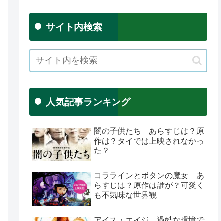
サイト内検索
人気記事ランキング
闇の子供たち あらすじは？原
作は？タイでは上映されなかっ
た？
コララインとボタンの魔女 あ
らすじは？原作は誰が？可愛く
も不気味な世界観
アイス・エイジ 過酷な環境で