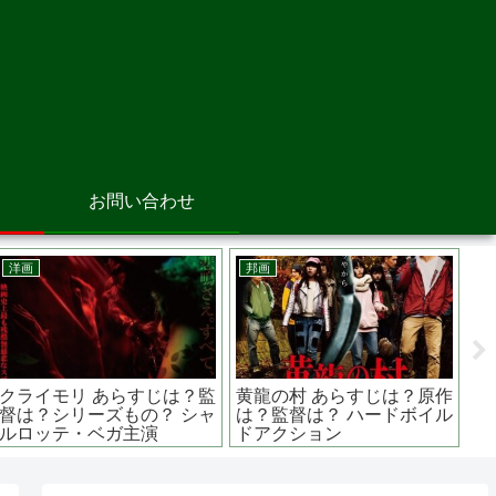
お問い合わせ
邦画
邦画
ンとボタンの魔
護られなかった者たちへ あ
ひらいて 
すじは？原作は誰
らすじは？原作は？ロケ地
は？ロケ地
くも不気味な世界
は？ 中山七里のミステリー
演