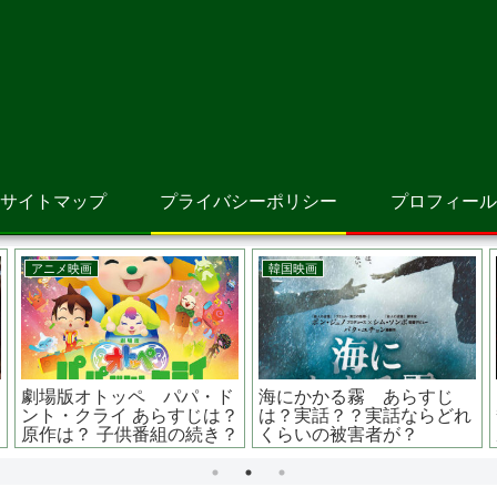
サイトマップ
プライバシーポリシー
プロフィール
映画
韓国映画
アニメ映画
つをはいたネコ シュ
V.I.P修羅の獣たち あらす
コラライ
クにも登場するあの猫
じは？キャストは？国家権
女 あら
役のストーリー
力がドラ息子に振り回され
が？可愛
る？
観