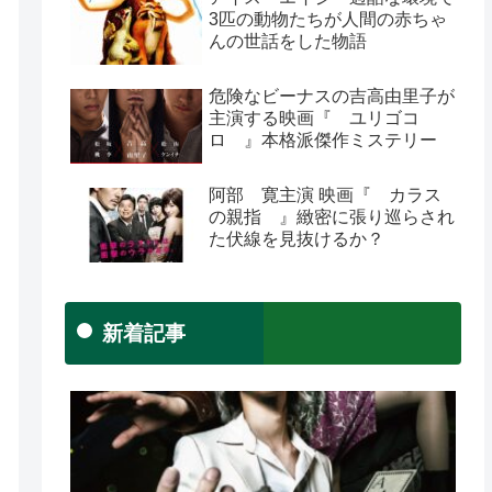
3匹の動物たちが人間の赤ちゃ
んの世話をした物語
危険なビーナスの吉高由里子が
主演する映画『 ユリゴコ
ロ 』本格派傑作ミステリー
阿部 寛主演 映画『 カラス
の親指 』緻密に張り巡らされ
た伏線を見抜けるか？
新着記事