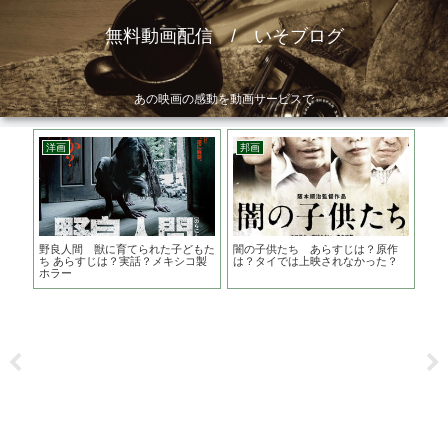
無料動画配信 / いそブログ
あの映画の感動を動画サービスで
洋画
邦画
ア
作
野良人間 獣に育てられた子どもた
闇の子供たち あらすじは？原作
サ
版を
ち あらすじは？実話？メキシコ製
は？タイでは上映されなかった？
あら
ホラー
優