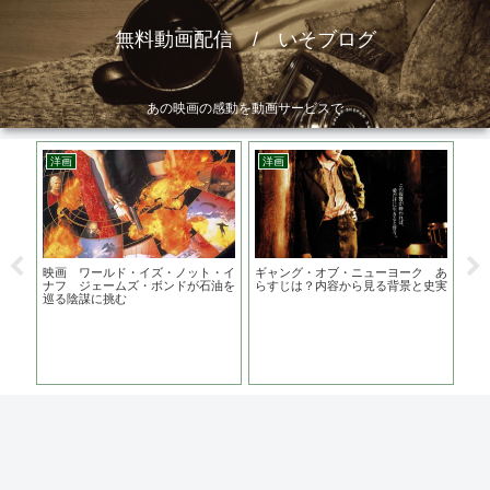
無料動画配信 / いそブログ
あの映画の感動を動画サービスで
洋画
洋画
韓
原作
映画 ワールド・イズ・ノット・イ
ギャング・オブ・ニューヨーク あ
野球
トラ
ナフ ジェームズ・ボンドが石油を
らすじは？内容から見る背景と史実
タ
巡る陰謀に挑む
ュ