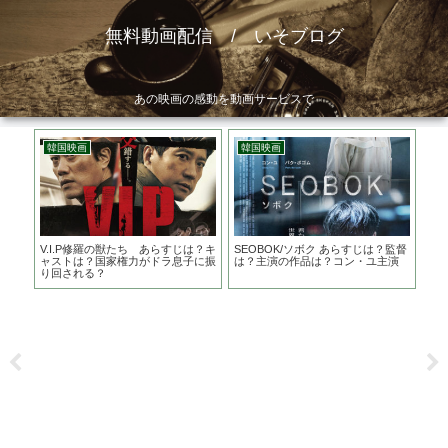
無料動画配信 / いそブログ
あの映画の感動を動画サービスで
韓国映画
韓国映画
ア
 あ
V.I.P修羅の獣たち あらすじは？キ
SEOBOK/ソボク あらすじは？監督
長
嵐っ
ャストは？国家権力がドラ息子に振
は？主演の作品は？コン・ユ主演
も
り回される？
ー