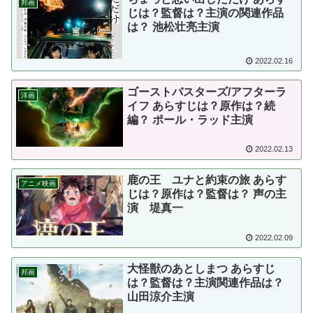
邦画
じは？監督は？主演の関連作品
は？ 池松壮亮主演
2022.02.16
ゴーストバスターズ/アフターラ
洋画
イフ あらすじは？原作は？続
編？ ポール・ラッド主演
2022.02.13
鹿の王 ユナと約束の旅 あらす
アニメ映画
じは？原作は？監督は？ 声の主
演 堤真一
2022.02.09
大怪獣のあとしまつ あらすじ
邦画
は？監督は？主演関連作品は？
山田涼介主演