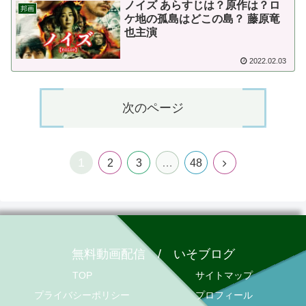
ノイズ あらすじは？原作は？ロ
邦画
ケ地の孤島はどこの島？ 藤原竜
也主演
2022.02.03
次のページ
1
2
3
…
48
無料動画配信 / いそブログ
TOP
サイトマップ
プライバシーポリシー
プロフィール