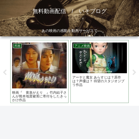
無料動画配信 / いそブログ
あの映画の感動を動画サービスで
邦画
アニメ映画
洋
はど
アーヤと魔女 あらすじは？原作
宇
酷な
は？声優は？ 待望のスタジオジブ
ト
リ作品
の
映画『 黄泉がえり 』竹内結子さ
んが熊本地震被害に寄付をしたきっ
かけ作品